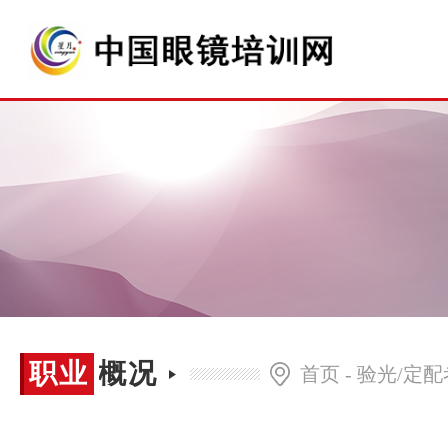
职业
职业概况
首页
-
验光/定
概况