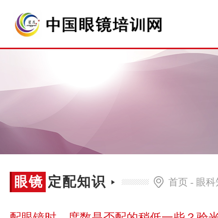
眼镜
眼镜定配知识
首页
-
眼科
定配
配眼镜时，度数是否配的稍低一些？验