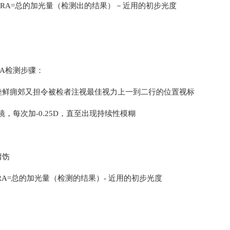
RA=总的加光量（检测出的结果）－近用的初步光度
RA检测步骤：
睦鲜痈郊又担令被检者注视最佳视力上一到二行的位置视标
镜，每次加-0.25D，直至出现持续性模糊
庸饬
RA=总的加光量（检测的结果）- 近用的初步光度