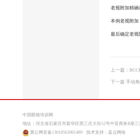
老视附加精确调
本例老视附加：【+1
最后确定老视
上一篇：
BC
下一篇
手动角
中国眼镜培训网
地址：河北省石家庄市新华区西三庄大街52号中亚商务B座
冀公网安备13010502001489
技术支持：
蓝点网络