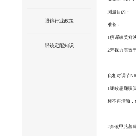
测量目的：
眼镜行业政策
准备：
1痹诨竦美鲜
眼镜定配知识
2苯视力表置于
负相对调节N
1绷畋患煺咦
标不再清晰，
2奔锹甲艿募