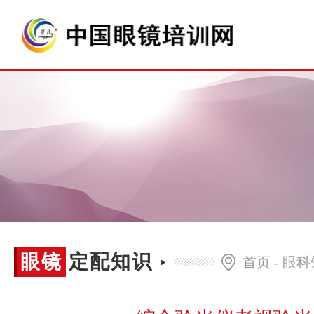
眼镜
眼镜定配知识
首页
-
眼科
定配