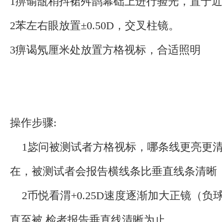
1痹谕瓿稍抖裙舛鹊幕础上进行验光，置于
2苯左右眼放置±0.50D，交叉柱镜。
3痹谒氖厘米处放置方格视标，合适照明
操作步骤:
1毖问被测试者方格视标，哪条线更亮更清
在，被测试者会报告横线条比垂直线条清晰
2币悦看渭+0.25D速度逐渐加大正镜（负
直至被 检者报告垂直线清晰为止