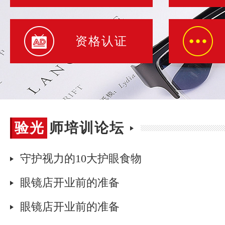
资格认证
验光
验光师培训论坛
师培
守护视力的10大护眼食物
训论
眼镜店开业前的准备
坛
眼镜店开业前的准备